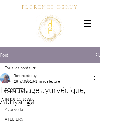
FLORENCE DERUY
Post
Tous les posts
florence deruy
Tous les posts
18 nov. 2018
1 min de lecture
Le massage ayurvédique,
RECETTES
Abhyanga
INSPIRATIONS
Ayurveda
ATELIERS