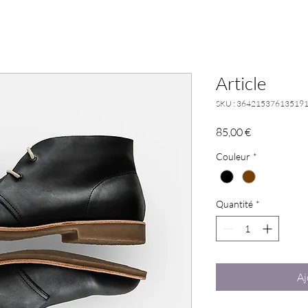
Article
SKU : 36421537613519
Prix
85,00 €
Couleur
*
Quantité
*
Aj