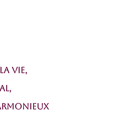
a Vie,
al,
armonieuX