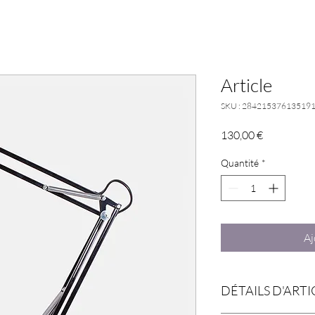
Article
SKU : 28421537613519
Prix
130,00 €
Quantité
*
Aj
DÉTAILS D'ARTI