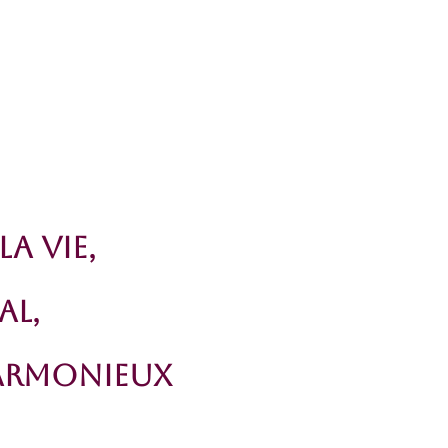
a Vie,
al,
armonieuX