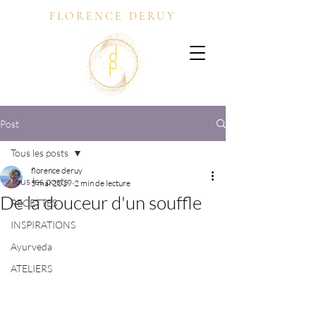
FLORENCE DERUY
Post
Tous les posts
florence deruy
Tous les posts
5 mai 2019
2 min de lecture
De la douceur d'un souffle
RECETTES
INSPIRATIONS
Ayurveda
ATELIERS