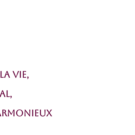
a Vie,
al,
armonieuX